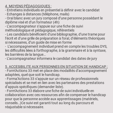
4. MOYENS PÉDAGOGIQUES :
- Entretiens individuels en présentiel à définir avec le candidat
- Echanges à distances (téléphone, mails)
- Oral blanc avec un jury composé d’une personne possédant le
diplôme visé et d’un formateur (4h)
- L’accompagnateur s’appuie sur une fiche de suivi
méthodologique et pédagogique, référentiels
- Les candidats bénéficient d’une bibliographie, d’une trame pour
l’écrit et d’une grille de préparation à l’oral, d’éléments théoriques
si nécessaires, d’un guide de mise en forme
- L’accompagnement individuel prend en compte les troubles DYS,
les difficultés liées à l’orthographe, à la grammaire et à la syntaxe,
les barrières de la langue…
- L’accompagnateur informera le candidat des dates de jury
5. ACCESIBILITE AUX PERSONNES EN SITUATION DE HANDICAP :
- Form’Actions 33 met en place des modalités d’accompagnement
adaptées, quel que soit le handicap.
- Forma’Actions 33 s’appuie sur un réseau de professionnels
spécialisés et se met en lien avec les partenaires des prestations
d’appuis spécifiques (demander liste).
- Form’Actions 33 élabore une fiche de suivi individuelle en
collaboration avec ces ressources afin de compenser le handicap
pour que la personne accède aux apprentissages (matériels,
conseils…)Ce suivi est garanti tout au long du parcours et
réajustable si nécessaire.